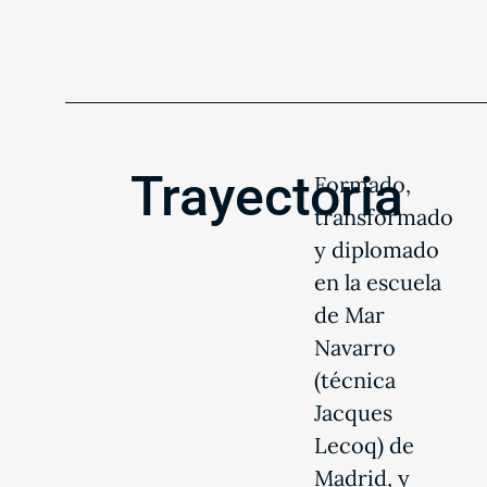
Trayectoria
Formado,
transformado
y diplomado
en la escuela
de Mar
Navarro
(técnica
Jacques
Lecoq) de
Madrid, y