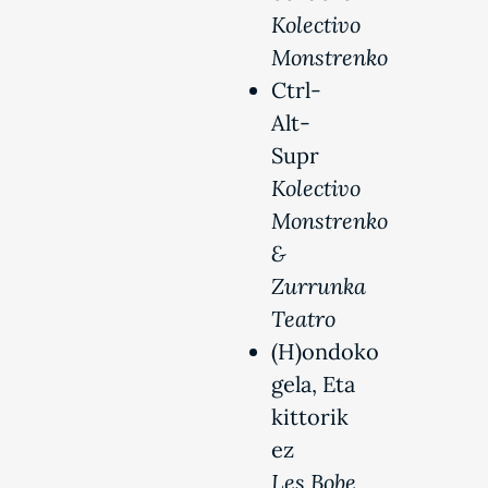
Kolectivo
Monstrenko
Ctrl-
Alt-
Supr
Kolectivo
Monstrenko
&
Zurrunka
Teatro
(H)ondoko
gela, Eta
kittorik
ez
Les Bobe