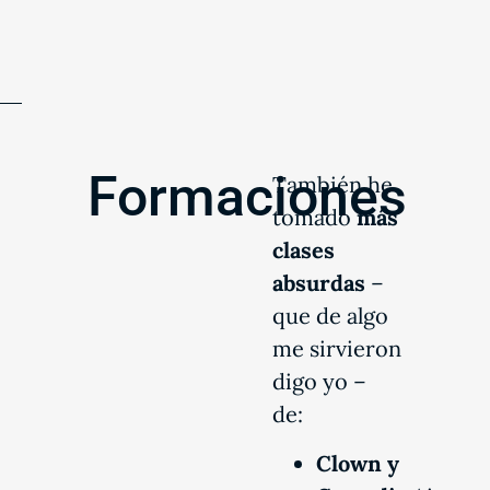
Formaciones
También he
tomado
más
clases
absurdas
–
que de algo
me sirvieron
digo yo –
de:
Clown y